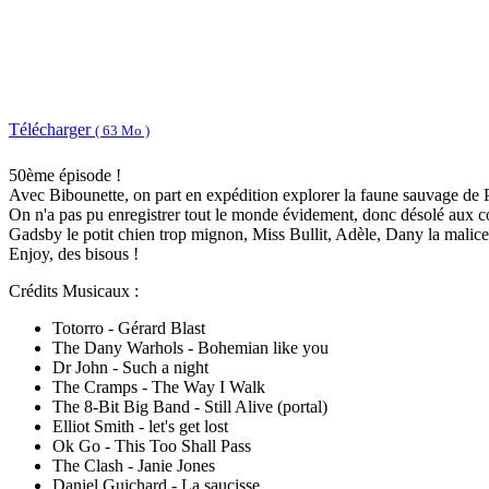
Télécharger
( 63 Mo )
50ème épisode !
Avec Bibounette, on part en expédition explorer la faune sauvage de
On n'a pas pu enregistrer tout le monde évidement, donc désolé aux c
Gadsby le potit chien trop mignon, Miss Bullit, Adèle, Dany la malice
Enjoy, des bisous !
Crédits Musicaux :
Totorro - Gérard Blast
The Dany Warhols - Bohemian like you
Dr John - Such a night
The Cramps - The Way I Walk
The 8-Bit Big Band - Still Alive (portal)
Elliot Smith - let's get lost
Ok Go - This Too Shall Pass
The Clash - Janie Jones
Daniel Guichard - La saucisse